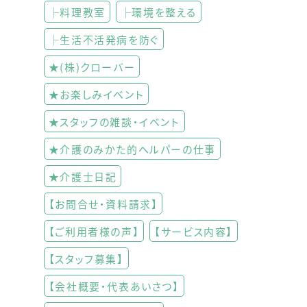
├料理教室
├環境を整える
├生活不活発病を防ぐ
★(株)クローバー
★お楽しみイベント
★スタッフの雑談・イベント
★介護のみかた的ヘルパーの仕事
★介護士日記
【お問合せ・資料請求】
【ご利用者様の声】
【サービス内容】
【スタッフ募集】
【会社概要・代表あいさつ】