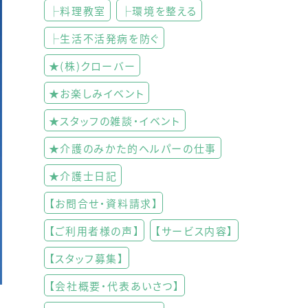
├料理教室
├環境を整える
├生活不活発病を防ぐ
★(株)クローバー
★お楽しみイベント
★スタッフの雑談・イベント
★介護のみかた的ヘルパーの仕事
★介護士日記
【お問合せ・資料請求】
【ご利用者様の声】
【サービス内容】
【スタッフ募集】
【会社概要・代表あいさつ】