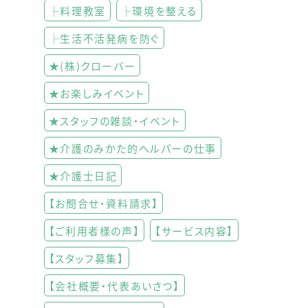
├料理教室
├環境を整える
├生活不活発病を防ぐ
★(株)クローバー
★お楽しみイベント
★スタッフの雑談・イベント
★介護のみかた的ヘルパーの仕事
★介護士日記
【お問合せ・資料請求】
【ご利用者様の声】
【サービス内容】
【スタッフ募集】
【会社概要・代表あいさつ】