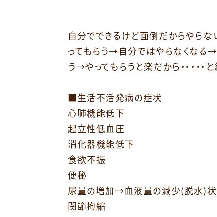
自分でできるけど面倒だからやらな
ってもらう→自分ではやらなくなる
う→やってもらうと楽だから・・・・
⁡
■生活不活発病の症状
心肺機能低下
起立性低血圧
消化器機能低下
食欲不振
便秘
尿量の増加→血液量の減少(脱水)状
関節拘縮