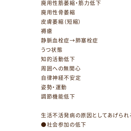
廃用性筋萎縮・筋力低下
廃用性骨萎縮
皮膚萎縮（短縮）
褥瘡
静脈血栓症→肺塞栓症
うつ状態
知的活動低下
周囲への無関心
自律神経不安定
姿勢・運動
調節機能低下
⁡
生活不活発病の原因としてあげられ
●社会参加の低下