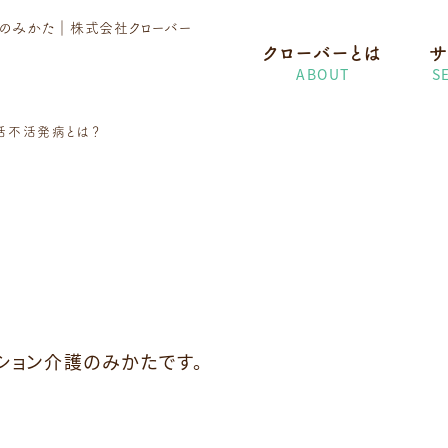
護のみかた
｜株式会社クローバー
クローバーとは
サ
ABOUT
S
活不活発病とは？
ション介護のみかたです。