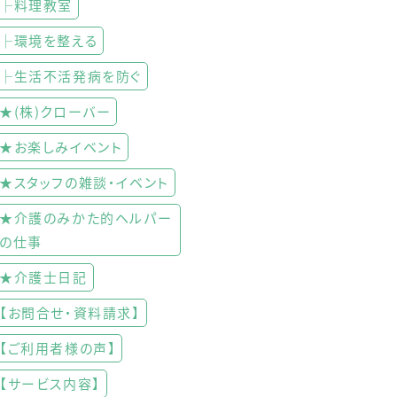
├料理教室
├環境を整える
├生活不活発病を防ぐ
★(株)クローバー
★お楽しみイベント
★スタッフの雑談・イベント
★介護のみかた的ヘルパー
の仕事
★介護士日記
【お問合せ・資料請求】
【ご利用者様の声】
【サービス内容】