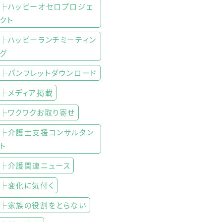
├ハッピーオセロプロジェ
クト
├ハッピーランチミーティン
グ
├パンフレットダウンロード
├メディア掲載
├ワクワクお取り寄せ
├介護士支援コンサルタン
ト
├介護関連ニュース
├変化に気付く
├家族の役割をとらない