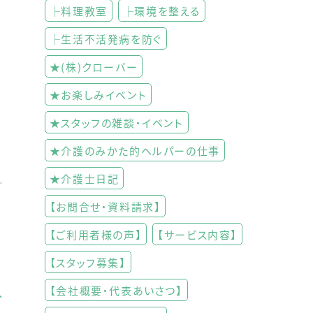
├料理教室
├環境を整える
├生活不活発病を防ぐ
★(株)クローバー
★お楽しみイベント
★スタッフの雑談・イベント
★介護のみかた的ヘルパーの仕事
★介護士日記
【お問合せ・資料請求】
【ご利用者様の声】
【サービス内容】
【スタッフ募集】
【会社概要・代表あいさつ】