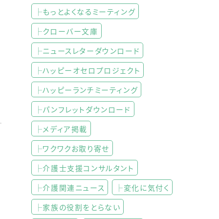
├もっとよくなるミーティング
├クローバー文庫
├ニュースレターダウンロード
├ハッピーオセロプロジェクト
├ハッピーランチミーティング
├パンフレットダウンロード
├メディア掲載
├ワクワクお取り寄せ
├介護士支援コンサルタント
├介護関連ニュース
├変化に気付く
├家族の役割をとらない