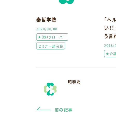
秦哲学塾
「ヘ
い！
2020/08/08
う言
★(株)クローバー
2018/
セミナー講演会
★介
昭和史
前の記事