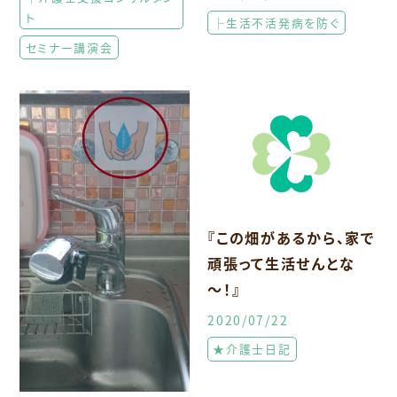
ト
├生活不活発病を防ぐ
セミナー講演会
『この畑があるから、家で
頑張って生活せんとな
～！』
2020/07/22
★介護士日記