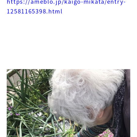
https://ameblo.jp/kaigo-mikata/entry-
12581165398.html