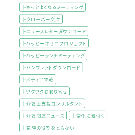
├もっとよくなるミーティング
├クローバー文庫
├ニュースレターダウンロード
├ハッピーオセロプロジェクト
├ハッピーランチミーティング
├パンフレットダウンロード
├メディア掲載
├ワクワクお取り寄せ
├介護士支援コンサルタント
├介護関連ニュース
├変化に気付く
├家族の役割をとらない