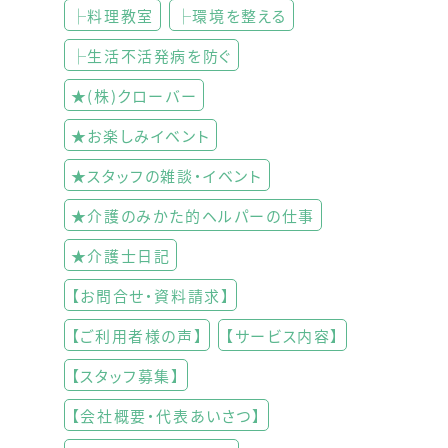
├料理教室
├環境を整える
├生活不活発病を防ぐ
★(株)クローバー
★お楽しみイベント
★スタッフの雑談・イベント
★介護のみかた的ヘルパーの仕事
★介護士日記
【お問合せ・資料請求】
【ご利用者様の声】
【サービス内容】
【スタッフ募集】
【会社概要・代表あいさつ】