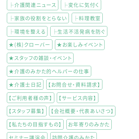
├介護関連ニュース
├変化に気付く
├家族の役割をとらない
├料理教室
├環境を整える
├生活不活発病を防ぐ
★(株)クローバー
★お楽しみイベント
★スタッフの雑談・イベント
★介護のみかた的ヘルパーの仕事
★介護士日記
【お問合せ・資料請求】
【ご利用者様の声】
【サービス内容】
【スタッフ募集】
【会社概要・代表あいさつ】
【私たちの目指すもの】
お年寄りのみかた
セミナー講演会
訪問介護のみかた