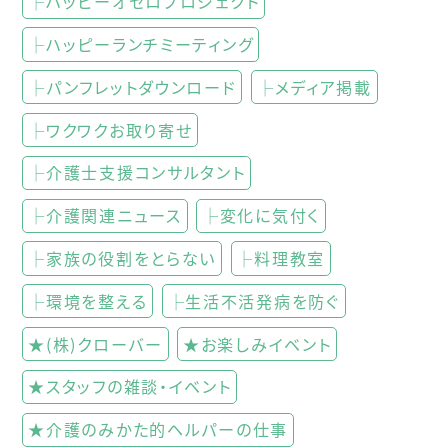
├ハッピーオセロプロジェクト
├ハッピーランチミーティング
├パンフレットダウンロード
├メディア掲載
├ワクワクお取り寄せ
├介護士支援コンサルタント
├介護関連ニュース
├変化に気付く
├家族の役割をとらない
├料理教室
├環境を整える
├生活不活発病を防ぐ
★(株)クローバー
★お楽しみイベント
★スタッフの雑談・イベント
★介護のみかた的ヘルパーの仕事