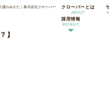
【介護を受けるなら、「施設」と「自宅（在宅）」はどちらがオスス
クローバーとは
介護のみかた
｜株式会社クローバー
ABOUT
採用情報
「施設」と「自宅（在宅）」はど
RECRUIT
？】