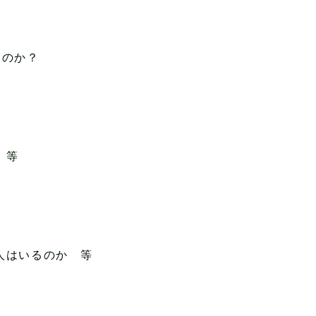
たのか？
 等
人はいるのか 等