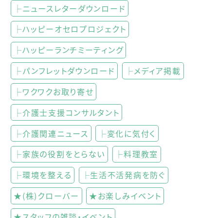
├ニュースレターダウンロード
├ハッピーオセロプロジェクト
├ハッピーランチミーティング
├パンフレットダウンロード
├メディア掲載
├ワクワクお取り寄せ
├介護士支援コンサルタント
├介護関連ニュース
├変化に気付く
├家族の役割をとらない
├料理教室
├環境を整える
├生活不活発病を防ぐ
★(株)クローバー
★お楽しみイベント
★スタッフの雑談・イベント