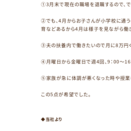
①3月末で現在の職場を退職するので、で
②でも、4月からお子さんが小学校に通
育などあるから4月は様子を見ながら働
⁡
③夫の扶養内で働きたいので月に8万円
➃月曜日から金曜日で週4回、9：00～16
⁡
⑤家族が急に体調が悪くなった時や授業
この5点が希望でした。
⁡
⁡
◆当社より
⁡