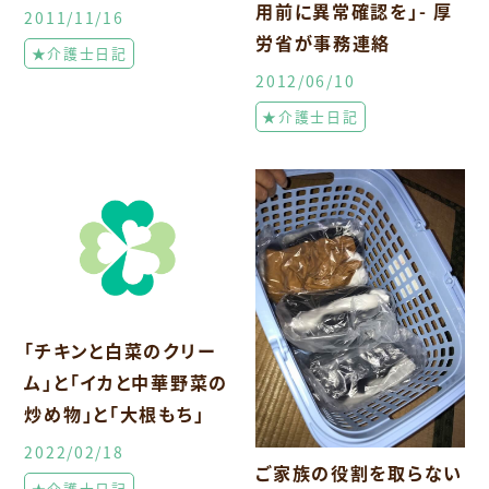
用前に異常確認を」- 厚
2011/11/16
労省が事務連絡
★介護士日記
2012/06/10
★介護士日記
「チキンと白菜のクリー
ム」と「イカと中華野菜の
炒め物」と「大根もち」
2022/02/18
ご家族の役割を取らない
★介護士日記