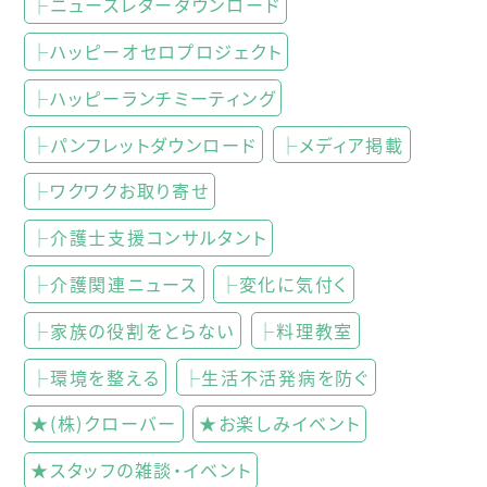
├ニュースレターダウンロード
├ハッピーオセロプロジェクト
├ハッピーランチミーティング
├パンフレットダウンロード
├メディア掲載
├ワクワクお取り寄せ
├介護士支援コンサルタント
├介護関連ニュース
├変化に気付く
├家族の役割をとらない
├料理教室
├環境を整える
├生活不活発病を防ぐ
★(株)クローバー
★お楽しみイベント
★スタッフの雑談・イベント