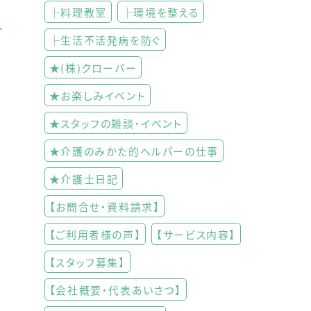
├料理教室
├環境を整える
├生活不活発病を防ぐ
★(株)クローバー
★お楽しみイベント
★スタッフの雑談・イベント
★介護のみかた的ヘルパーの仕事
★介護士日記
【お問合せ・資料請求】
【ご利用者様の声】
【サービス内容】
【スタッフ募集】
【会社概要・代表あいさつ】