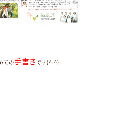
手書き
めての
です(^.^)