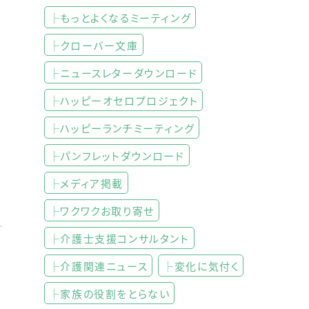
├もっとよくなるミーティング
├クローバー文庫
├ニュースレターダウンロード
├ハッピーオセロプロジェクト
├ハッピーランチミーティング
├パンフレットダウンロード
├メディア掲載
├ワクワクお取り寄せ
├介護士支援コンサルタント
├介護関連ニュース
├変化に気付く
├家族の役割をとらない