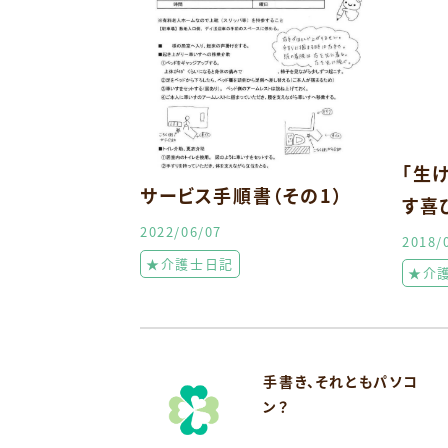
「生
サービス手順書（その1）
す喜
2022/06/07
2018/
★介護士日記
★介
手書き、それともパソコ
ン？