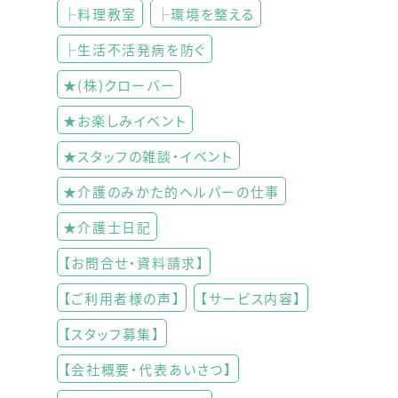
├料理教室
├環境を整える
├生活不活発病を防ぐ
★(株)クローバー
★お楽しみイベント
★スタッフの雑談・イベント
★介護のみかた的ヘルパーの仕事
★介護士日記
【お問合せ・資料請求】
【ご利用者様の声】
【サービス内容】
【スタッフ募集】
【会社概要・代表あいさつ】