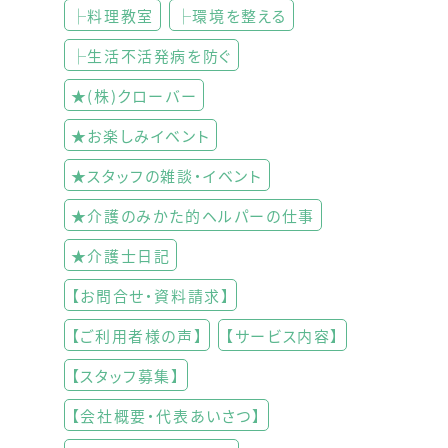
├料理教室
├環境を整える
├生活不活発病を防ぐ
★(株)クローバー
★お楽しみイベント
★スタッフの雑談・イベント
★介護のみかた的ヘルパーの仕事
★介護士日記
【お問合せ・資料請求】
【ご利用者様の声】
【サービス内容】
【スタッフ募集】
【会社概要・代表あいさつ】