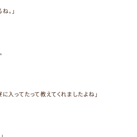
るね。」
。
寮に入ってたって教えてくれましたよね」
」