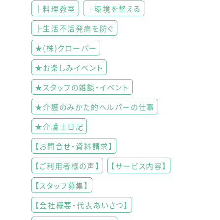
├料理教室
├環境を整える
├生活不活発病を防ぐ
★(株)クローバー
★お楽しみイベント
★スタッフの雑談・イベント
★介護のみかた的ヘルパーの仕事
★介護士日記
【お問合せ・資料請求】
【ご利用者様の声】
【サービス内容】
【スタッフ募集】
【会社概要・代表あいさつ】