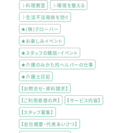
├料理教室
├環境を整える
├生活不活発病を防ぐ
★(株)クローバー
★お楽しみイベント
★スタッフの雑談・イベント
★介護のみかた的ヘルパーの仕事
★介護士日記
【お問合せ・資料請求】
【ご利用者様の声】
【サービス内容】
【スタッフ募集】
【会社概要・代表あいさつ】