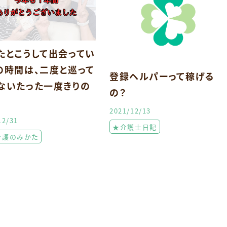
たとこうして出会ってい
の時間は、二度と巡って
登録ヘルパーって稼げる
ないたった一度きりの
の？
2021/12/13
12/31
★介護士日記
介護のみかた