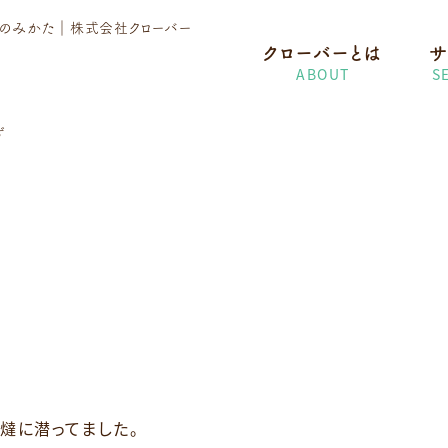
護のみかた
｜株式会社クローバー
クローバーとは
サ
ABOUT
S
ず
炬燵に潜ってました。