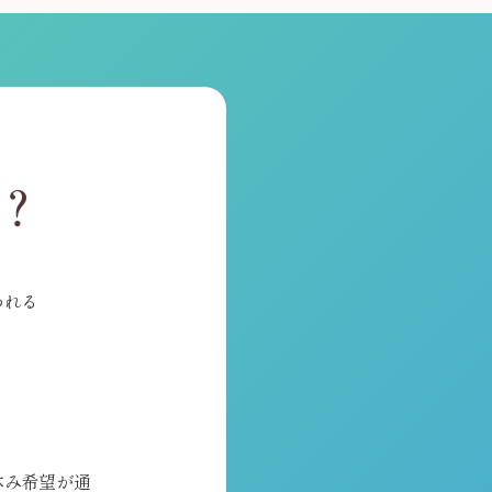
？
われる
休み希望が通