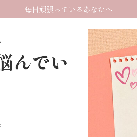
毎日頑張っているあなた
へ
、
悩んでい
。