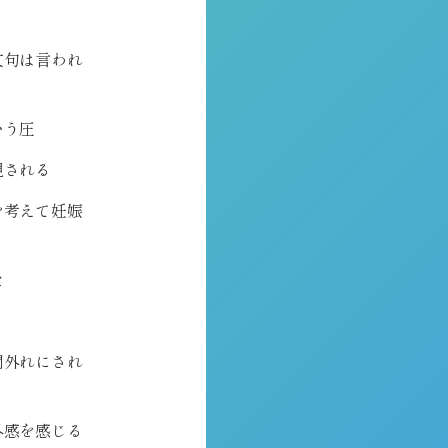
文句は言われ
いう圧
視される
を考えて妊娠
た
る
間外れにされ
外感を感じる