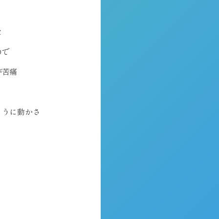
た
ので
が苦痛
ように動かさ