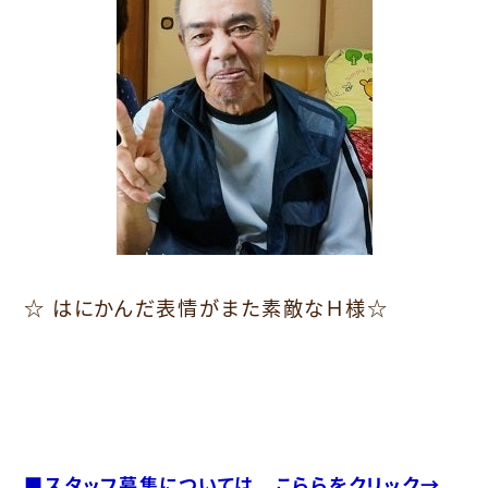
☆ はにかんだ表情がまた素敵なＨ様☆
■スタッフ募集については こららをクリック→